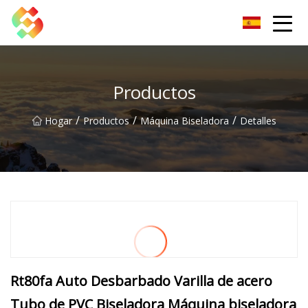
Tornillo de banco Co., Ltd de Dongguan
Productos
/
/
/
Hogar
Productos
Máquina Biseladora
Detalles
Rt80fa Auto Desbarbado Varilla de acero
Tubo de PVC Biseladora Máquina biseladora