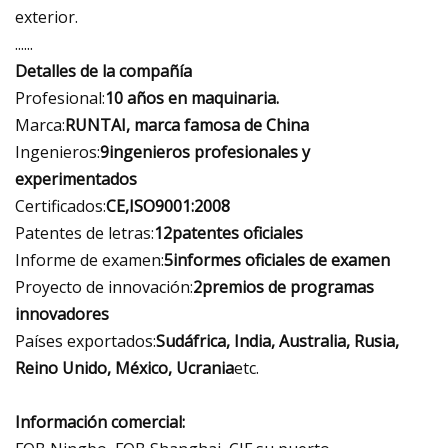
exterior.
......
Detalles de la compañía
Profesional:
10 años en maquinaria.
Marca:
RUNTAI, marca famosa de China
Ingenieros:
9
ingenieros profesionales y
experimentados
Certificados:
CE,
ISO9001:2008
Patentes de letras:
12
patentes oficiales
Informe de examen:
5
informes oficiales de examen
Proyecto de innovación:
2
premios de programas
innovadores
Países exportados:
Sudáfrica, India, Australia, Rusia,
Reino Unido, México, Ucrania
etc.
Información comercial: