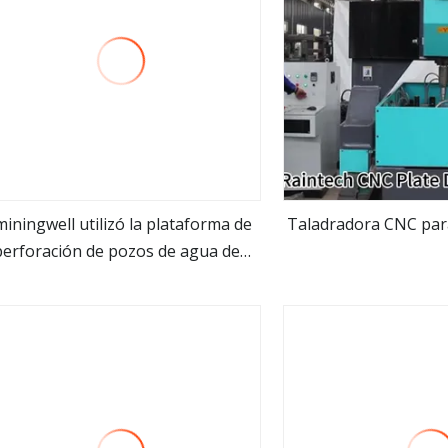
iningwell utilizó la plataforma de
Taladradora CNC para
perforación de pozos de agua de
ver más
ver m
pozo profundo montada sobre
camión de 600 m para la venta