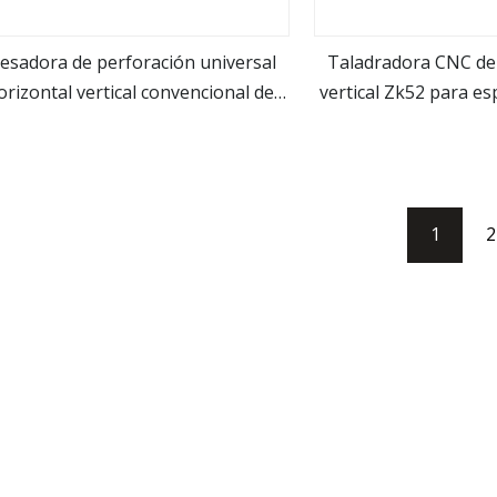
resadora de perforación universal
Taladradora CNC de
orizontal vertical convencional de
vertical Zk52 para es
ver más
ver m
alta precisión XL8145
orificio de montaje 
guía de elevad
1
2