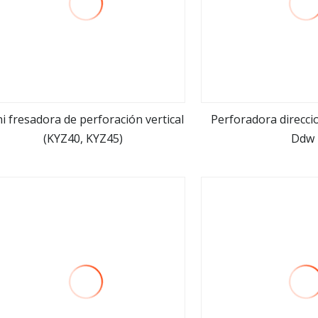
i fresadora de perforación vertical
Perforadora direcci
(KYZ40, KYZ45)
Ddw
ver más
ver m