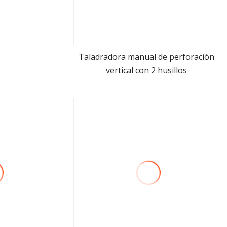
Taladradora manual de perforación
vertical con 2 husillos
ás
ver más