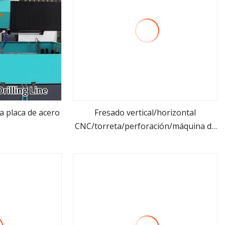
 placa de acero
Fresado vertical/horizontal
CNC/torreta/perforación/máquina de
ás
ver más
corte CNC/maquinaria/máquina CNC