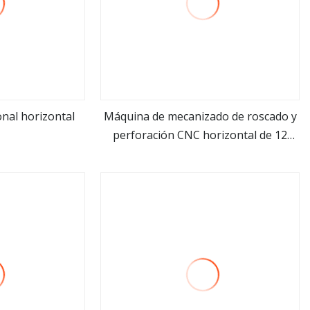
onal horizontal
Máquina de mecanizado de roscado y
perforación CNC horizontal de 12
ás
ver más
husillos para producción de
mezcladores de grifos