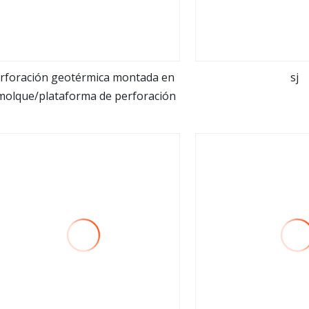
rforación geotérmica montada en
sj
molque/plataforma de perforación
ver más
ver m