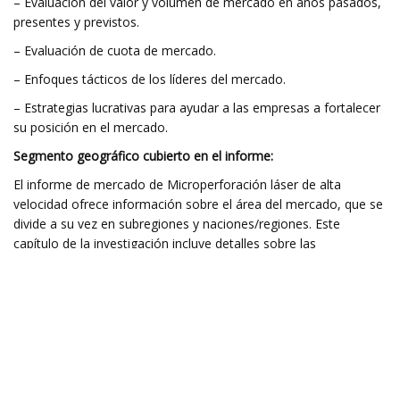
– Evaluación del valor y volumen de mercado en años pasados,
presentes y previstos.
– Evaluación de cuota de mercado.
– Enfoques tácticos de los líderes del mercado.
– Estrategias lucrativas para ayudar a las empresas a fortalecer
su posición en el mercado.
Segmento geográfico cubierto en el informe:
El informe de mercado de Microperforación láser de alta
velocidad ofrece información sobre el área del mercado, que se
divide a su vez en subregiones y naciones/regiones. Este
capítulo de la investigación incluye detalles sobre las
perspectivas de ganancias, además de datos de participación de
mercado para cada nación y subregión. Durante el tiempo
esperado, este componente de la investigación cubre la
participación de mercado y la tasa de crecimiento de cada
región, país y subregión.
–
América del norte
(Estados Unidos y Canadá)–
Europa
(Reino
Unido, Alemania, Francia y el resto de Europa)–
Asia