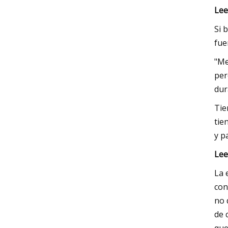
Lee
Si 
fue
"Me
per
dur
Tie
tie
y p
Lee
La 
con
no 
de 