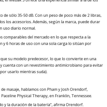
d, el Mebak 3 ofrece una experiencia similar a la de los
nto de sólo 35-50 dB. Con un peso de poco más de 2 libras,
os los accesorios. Además, según la marca, puede durar
 uso diario normal.
os comparables del mercado en lo que respecta a la
ión y 6 horas de uso con una sola carga lo sitúan por
 que su modelo predecesor, lo que lo convierte en una
 y cuenta con un revestimiento antimicrobiano para evitar
 por usarlo mientras suda).
a de masaje, hablamos con Pham y Josh Orendorf,
e Paceline Physical Therapy, en Franklin, Tennessee.
do y la duración de la batería", afirma Orendorf.