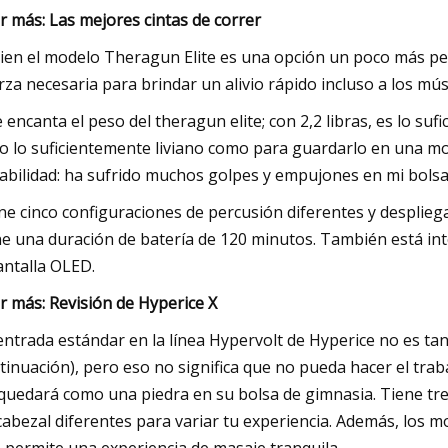
r más: Las mejores cintas de correr
bien el modelo Theragun Elite es una opción un poco más pe
rza necesaria para brindar un alivio rápido incluso a los mú
 encanta el peso del theragun elite; con 2,2 libras, es lo 
o lo suficientemente liviano como para guardarlo en una mo
abilidad: ha sufrido muchos golpes y empujones en mi bolsa
ne cinco configuraciones de percusión diferentes y despliega
ne una duración de batería de 120 minutos. También está in
antalla OLED.
r más: Revisión de Hyperice X
entrada estándar en la línea Hypervolt de Hyperice no es t
tinuación), pero eso no significa que no pueda hacer el trabaj
quedará como una piedra en su bolsa de gimnasia. Tiene tres
cabezal diferentes para variar tu experiencia. Además, los 