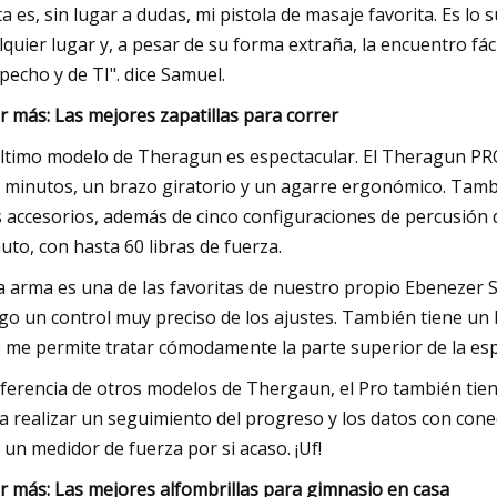
ta es, sin lugar a dudas, mi pistola de masaje favorita. Es l
lquier lugar y, a pesar de su forma extraña, la encuentro fác
 pecho y de TI". dice Samuel.
r más: Las mejores zapatillas para correr
último modelo de Theragun es espectacular. El Theragun PRO
 minutos, un brazo giratorio y un agarre ergonómico. Tambi
s accesorios, además de cinco configuraciones de percusión 
uto, con hasta 60 libras de fuerza.
a arma es una de las favoritas de nuestro propio Ebenezer 
go un control muy preciso de los ajustes. También tiene un 
 me permite tratar cómodamente la parte superior de la esp
iferencia de otros modelos de Thergaun, el Pro también tien
a realizar un seguimiento del progreso y los datos con cone
 un medidor de fuerza por si acaso. ¡Uf!
r más: Las mejores alfombrillas para gimnasio en casa