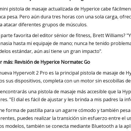
mini pistola de masaje actualizada de Hyperice cabe fácilment
ca pesa. Pero aún dura tres horas con una sola carga, ofrece
a atacar diferentes grupos de músculos.
 parte favorita del editor sénior de fitness, Brett Williams?
nasia hasta mi equipaje de mano; nunca he tenido problem
elos estándar, aún así tiene un gran impacto".
r más: Revisión de Hyperice Normatec Go
nueva Hypervolt 2 Pro es la principal pistola de masaje de H
os sus dispositivos, completa con un motor sin escobillas de
encontrarás una pistola de masaje más accesible que la Hype
res. "El dial es fácil de ajustar y les brinda a mis padres la
ne forma de pastilla para un agarre cómodo y también pesa s
erentes, puedes realizar la transición sin esfuerzo entre el us
os modelos, también se conecta mediante Bluetooth a la apli