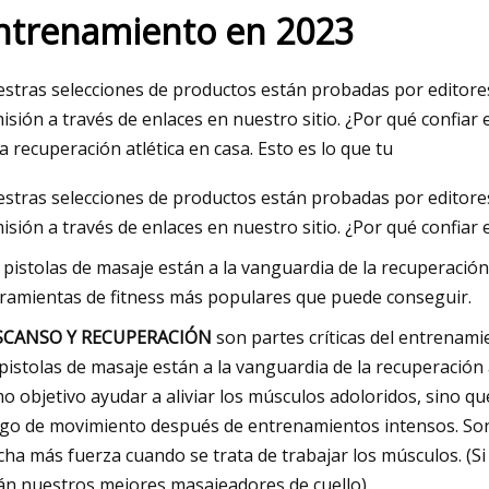
ntrenamiento en 2023
023
stras selecciones de productos están probadas por editor
lero pone en práctica el
isión a través de enlaces en nuestro sitio. ¿Por qué confiar
o de contraflujo
la recuperación atlética en casa. Esto es lo que tu
stras selecciones de productos están probadas por editor
isión a través de enlaces en nuestro sitio. ¿Por qué confiar
 pistolas de masaje están a la vanguardia de la recuperación 
ramientas de fitness más populares que puede conseguir.
SCANSO Y RECUPERACIÓN
son partes críticas del entrenamie
 pistolas de masaje están a la vanguardia de la recuperación 
o objetivo ayudar a aliviar los músculos adoloridos, sino qu
go de movimiento después de entrenamientos intensos. Son
ha más fuerza cuando se trata de trabajar los músculos. (Si 
án nuestros mejores masajeadores de cuello).