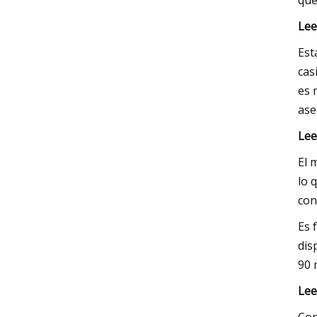
que
Lee
Est
cas
es 
ase
Lee
El 
lo 
con
Es 
dis
90 
Lee