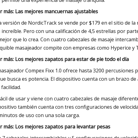
 permite una experiencia de masaje tranquila.
r más: Las mejores mancuernas ajustables
a versión de NordicTrack se vende por $179 en el sitio de la
i increíble. Pero con una calificación de 4,5 estrellas por par
mejor que lo crea. Con cuatro cabezales de masaje intercambi
quible masajeador compite con empresas como Hyperice y T
r más: Los mejores zapatos para estar de pie todo el día
masajeador Compex Fixx 1.0 ofrece hasta 3200 percusiones po
que busca es potencia. El dispositivo cuenta con un brazo de
 facilidad.
fácil de usar y viene con cuatro cabezales de masaje diferen
positivo también cuenta con tres configuraciones de velocid
minutos de uso con una sola carga.
r más: Los mejores zapatos para levantar pesas