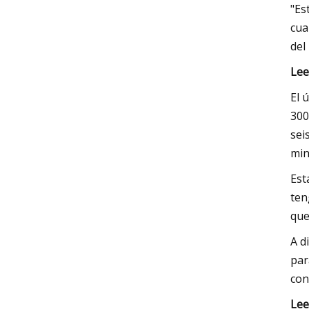
"Es
cua
del
Lee
El 
300
sei
min
Est
ten
que
A d
par
con
Lee