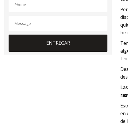
Per
dis
qui
hizo
ENTREGAR
Ten
alg
The
Des
des
Las
ras
Est
en 
de 