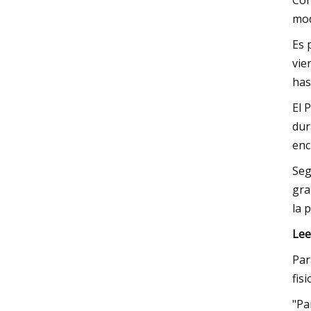
Con
mod
Es 
vie
has
El 
dur
enc
Seg
gra
la 
Lee
Par
fis
"Pa