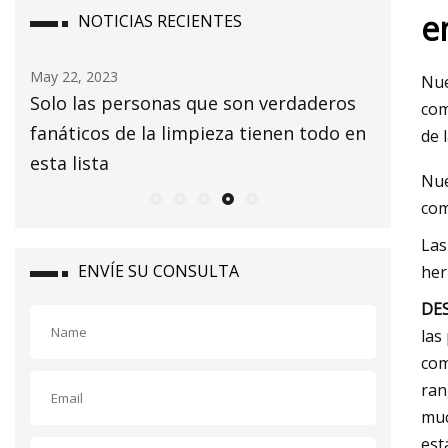
e
NOTICIAS RECIENTES
May 24, 2023
May 16, 2
Nue
os
Aproveche al máximo su línea de
El paste
com
 en
perforación
principi
de 
Nue
com
Las
ENVÍE SU CONSULTA
her
DE
las
com
ran
muc
est