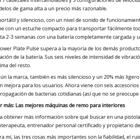
 7 cabezales intercambiables y 5 configuraciones de velocida
elos de gama alta a un precio más razonable.
portátil y silencioso, con un nivel de sonido de funcionamie
ne con un estuche compacto para transportar fácilmente tod
ta 2-3 semanas con una batería completamente cargada y un
Power Plate Pulse supera a la mayoría de los demás product
ación de la batería. Sus seis niveles de intensidad de vibrac
ima del resto.
ún la marca, también es más silencioso y un 20% más ligero
n mejora para los usuarios. Ahora viene con seis accesorios
propagación de bacterias cotidianas (así que no se preocupe
r más: Las mejores máquinas de remo para interiores
a obtener más información sobre qué buscar en una pistol
ioterapeuta, entrenador personal certificado y propietario d
ra mí, las tres cosas más importantes son la fiabilidad, el rui