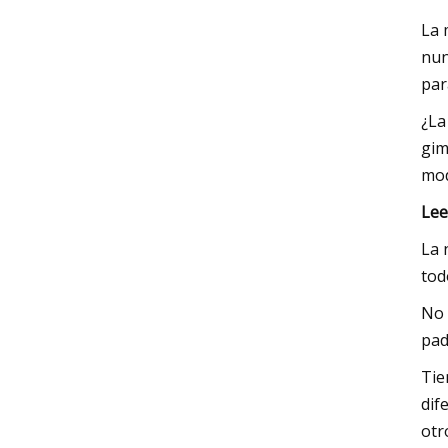
La 
nun
par
¿La
gim
mod
Lee
La 
tod
No 
pad
Tie
dif
otr