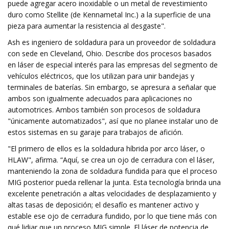
puede agregar acero inoxidable o un metal de revestimiento
duro como Stellite (de Kennametal Inc.) a la superficie de una
pieza para aumentar la resistencia al desgaste".
Ash es ingeniero de soldadura para un proveedor de soldadura
con sede en Cleveland, Ohio. Describe dos procesos basados ​​
en láser de especial interés para las empresas del segmento de
vehículos eléctricos, que los utilizan para unir bandejas y
terminales de baterías. Sin embargo, se apresura a señalar que
ambos son igualmente adecuados para aplicaciones no
automotrices. Ambos también son procesos de soldadura
"únicamente automatizados", así que no planee instalar uno de
estos sistemas en su garaje para trabajos de afición.
"El primero de ellos es la soldadura híbrida por arco láser, o
HLAW", afirma. “Aquí, se crea un ojo de cerradura con el láser,
manteniendo la zona de soldadura fundida para que el proceso
MIG posterior pueda rellenar la junta. Esta tecnología brinda una
excelente penetración a altas velocidades de desplazamiento y
altas tasas de deposición; el desafío es mantener activo y
estable ese ojo de cerradura fundido, por lo que tiene más con
qué lidiar que un proceso MIG simple. El láser de potencia de