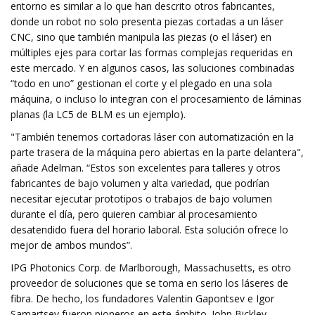
entorno es similar a lo que han descrito otros fabricantes,
donde un robot no solo presenta piezas cortadas a un láser
CNC, sino que también manipula las piezas (o el láser) en
múltiples ejes para cortar las formas complejas requeridas en
este mercado. Y en algunos casos, las soluciones combinadas
“todo en uno” gestionan el corte y el plegado en una sola
máquina, o incluso lo integran con el procesamiento de láminas
planas (la LC5 de BLM es un ejemplo).
"También tenemos cortadoras láser con automatización en la
parte trasera de la máquina pero abiertas en la parte delantera",
añade Adelman. “Estos son excelentes para talleres y otros
fabricantes de bajo volumen y alta variedad, que podrían
necesitar ejecutar prototipos o trabajos de bajo volumen
durante el día, pero quieren cambiar al procesamiento
desatendido fuera del horario laboral. Esta solución ofrece lo
mejor de ambos mundos”.
IPG Photonics Corp. de Marlborough, Massachusetts, es otro
proveedor de soluciones que se toma en serio los láseres de
fibra. De hecho, los fundadores Valentin Gapontsev e Igor
Samartsev fueron pioneros en este ámbito. John Bickley,